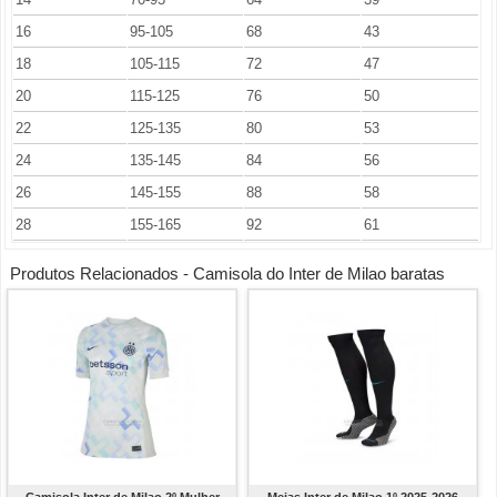
16
95-105
68
43
18
105-115
72
47
20
115-125
76
50
22
125-135
80
53
24
135-145
84
56
26
145-155
88
58
28
155-165
92
61
Produtos Relacionados - Camisola do Inter de Milao baratas
Camisola Inter de Milao 2º Mulher
Meias Inter de Milao 1º 2025-2026