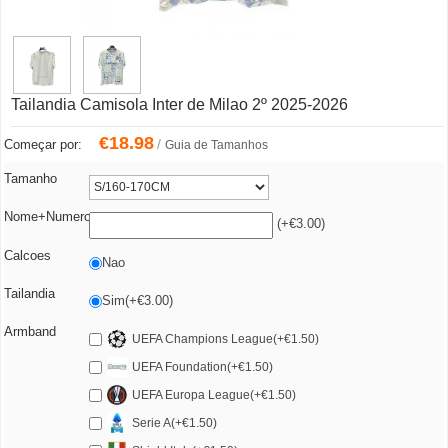
Tailandia Camisola Inter de Milao 2º 2025-2026
€
18.98
/
Começar por:
Guia de Tamanhos
Tamanho
Nome+Numero
(+€3.00)
Calcoes
Nao
Tailandia
Sim(+€3.00)
Armband
UEFA Champions League(+€1.50)
UEFA Foundation(+€1.50)
UEFA Europa League(+€1.50)
Serie A(+€1.50)