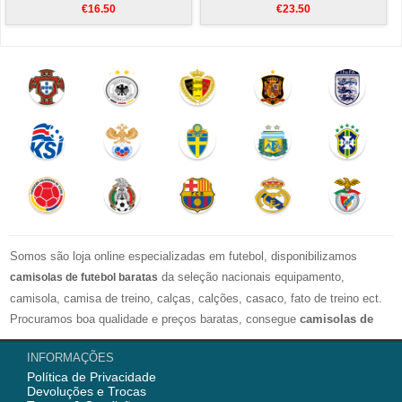
€16.50
€23.50
Somos são loja online especializadas em futebol, disponibilizamos
da seleção nacionais equipamento,
camisolas de futebol baratas
camisola, camisa de treino, calças, calções, casaco, fato de treino ect.
Procuramos boa qualidade e preços baratas, consegue
camisolas de
futebol personalizadas
. Esperamos ir ao encontro das tuas
INFORMAÇÕES
espectativas com esta Loja Online.
Política de Privacidade
Devoluções e Trocas
Nós semrpe fornecemod camisola de futebol com alta qualidade para os