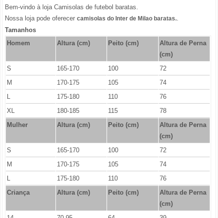
Bem-vindo à loja Camisolas de futebol baratas.
Nossa loja pode oferecer
.
camisolas do Inter de Milao baratas.
Tamanhos
Homem
Altura (cm)
Peito (cm)
Altura de Perna
(cm)
S
165-170
100
72
M
170-175
105
74
L
175-180
110
76
XL
180-185
115
78
Mulher
Altura (cm)
Peito (cm)
Altura de Perna
(cm)
S
165-170
100
72
M
170-175
105
74
L
175-180
110
76
Criança
Altura (cm)
Peito (cm)
Altura de Perna
(cm)
14
70-95
64
39