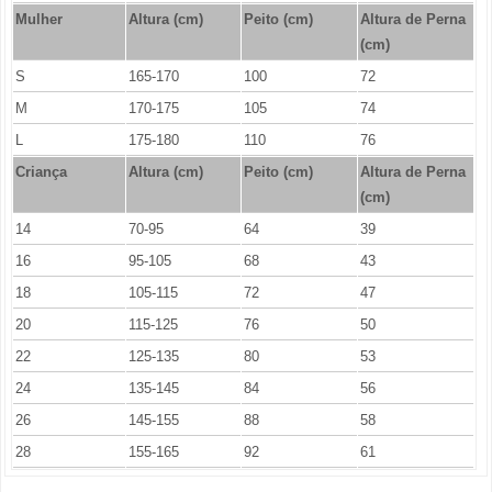
Mulher
Altura (cm)
Peito (cm)
Altura de Perna
(cm)
S
165-170
100
72
M
170-175
105
74
L
175-180
110
76
Criança
Altura (cm)
Peito (cm)
Altura de Perna
(cm)
14
70-95
64
39
16
95-105
68
43
18
105-115
72
47
20
115-125
76
50
22
125-135
80
53
24
135-145
84
56
26
145-155
88
58
28
155-165
92
61