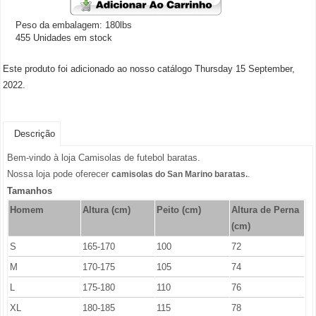
Peso da embalagem: 180lbs
455 Unidades em stock
Este produto foi adicionado ao nosso catálogo Thursday 15 September,
2022.
Descrição
Bem-vindo à loja Camisolas de futebol baratas.
Nossa loja pode oferecer
.
camisolas do San Marino baratas.
Tamanhos
Homem
Altura (cm)
Peito (cm)
Altura de Perna
(cm)
S
165-170
100
72
M
170-175
105
74
L
175-180
110
76
XL
180-185
115
78