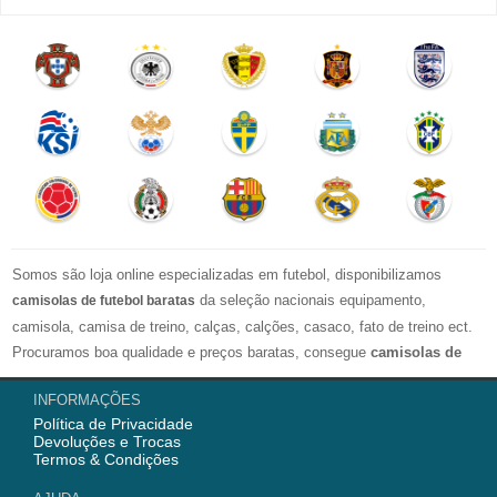
Somos são loja online especializadas em futebol, disponibilizamos
da seleção nacionais equipamento,
camisolas de futebol baratas
camisola, camisa de treino, calças, calções, casaco, fato de treino ect.
Procuramos boa qualidade e preços baratas, consegue
camisolas de
futebol personalizadas
. Esperamos ir ao encontro das tuas
INFORMAÇÕES
espectativas com esta Loja Online.
Política de Privacidade
Devoluções e Trocas
Nós semrpe fornecemod camisola de futebol com alta qualidade para os
Termos & Condições
fãs, então temos camisolas mulher, camisolas criança e camisolas