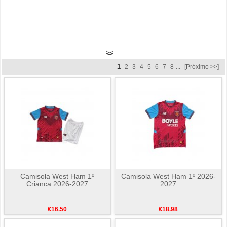
1
2
3
4
5
6
7
8
...
[Próximo >>]
Camisola West Ham 1º
Camisola West Ham 1º 2026-
Crianca 2026-2027
2027
€16.50
€18.98