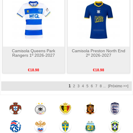
Camisola Queens Park
Camisola Preston North End
Rangers 1º 2026-2027
2º 2026-2027
€18.98
€18.98
1
2
3
4
5
6
7
8
...
[Próximo >>]