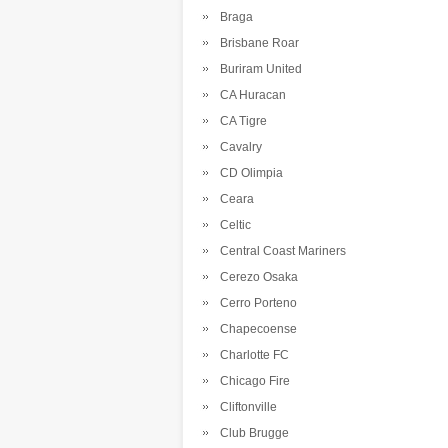
Braga
Brisbane Roar
Buriram United
CA Huracan
CA Tigre
Cavalry
CD Olimpia
Ceara
Celtic
Central Coast Mariners
Cerezo Osaka
Cerro Porteno
Chapecoense
Charlotte FC
Chicago Fire
Cliftonville
Club Brugge