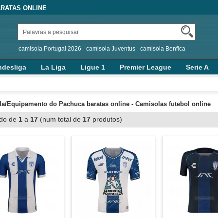
RATAS ONLINE
camisola Portugal 2026
camisola Juventus
camisola Benfica
desliga
La Liga
Ligue 1
Premier League
Serie A
a/Equipamento do Pachuca baratas online - Camisolas futebol online
ndo de
1
a
17
(num total de
17
produtos)