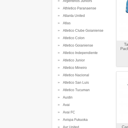
Argentinos Juniors
Athletico Paranaense
Atlanta United
Atlas
Atletico Clube Goianiense
Atletico Colon
Ta
Atletico Goianiense
Pac
Atletico Independiente
Atletico Junior
Atletico Mineiro
Atletico Nacional
Atletico San Luis
Atletico Tucuman
Austin
Avai
Avai FC
Avispa Fukuoka
Cam
Ayr United