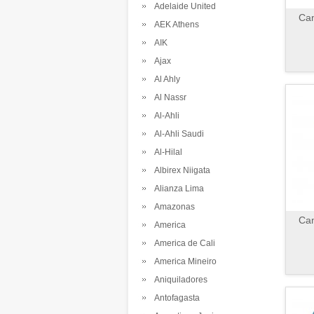
Adelaide United
Cam
AEK Athens
AIK
Ajax
Al Ahly
Al Nassr
Al-Ahli
Al-Ahli Saudi
Al-Hilal
Albirex Niigata
Alianza Lima
Amazonas
Cam
America
America de Cali
America Mineiro
Aniquiladores
Antofagasta