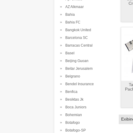
Cr
AZ Alkmaar
Bahia
Bahia FC
Bangkok United
Barcelona SC
Barracas Central
Basel
Beijing Guoan
Beitar Jerusalem
Belgrano
Bendel Insurance
Ta
Pac
Benfica
Besiktas Jk
Boca Juniors
Bohemian
Exibi
Botafogo
Botafogo-SP