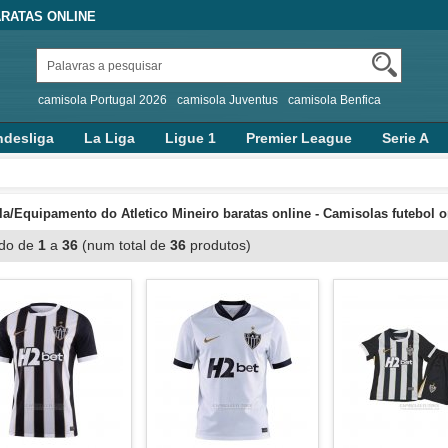
RATAS ONLINE
camisola Portugal 2026
camisola Juventus
camisola Benfica
desliga
La Liga
Ligue 1
Premier League
Serie A
a/Equipamento do Atletico Mineiro baratas online - Camisolas futebol o
ndo de
1
a
36
(num total de
36
produtos)