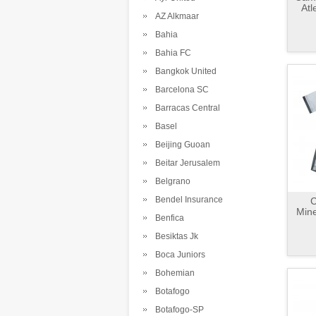
Atl
AZ Alkmaar
Bahia
Bahia FC
Bangkok United
Barcelona SC
Barracas Central
Basel
Beijing Guoan
Beitar Jerusalem
Belgrano
Bendel Insurance
C
Mine
Benfica
Besiktas Jk
Boca Juniors
Bohemian
Botafogo
Botafogo-SP