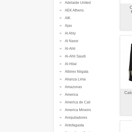
Adelaide United
C
AEK Athens
AIK
Ajax
Al Ahly
Al Nassr
Al-Ahli
Al-Ahli Saudi
Al-Hilal
Albirex Niigata
Alianza Lima
Amazonas
Calc
America
America de Cali
America Mineiro
Aniquiladores
Antofagasta