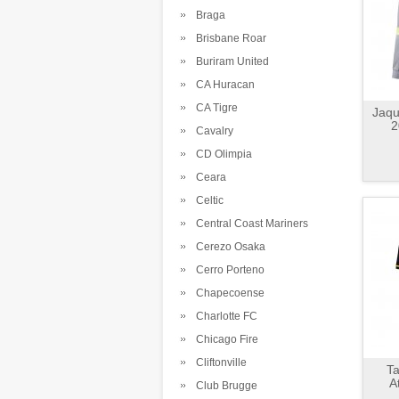
Braga
Brisbane Roar
Buriram United
CA Huracan
CA Tigre
Jaqu
2
Cavalry
CD Olimpia
Ceara
Celtic
Central Coast Mariners
Cerezo Osaka
Cerro Porteno
Chapecoense
Charlotte FC
Chicago Fire
Cliftonville
Ta
A
Club Brugge