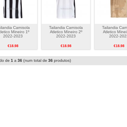
ilandia Camisola
Tailandia Camisola
Tailandia Cam
tletico Mineiro 1º
Atletico Mineiro 2º
Atletico Minei
2022-2023
2022-2023
2022-202
€18.98
€18.98
€18.98
ndo de
1
a
36
(num total de
36
produtos)