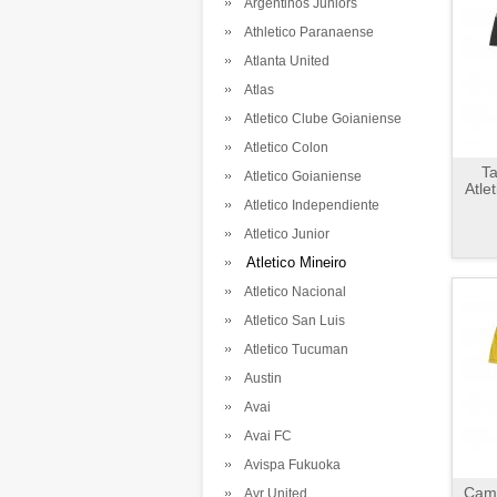
Argentinos Juniors
Athletico Paranaense
Atlanta United
Atlas
Atletico Clube Goianiense
Atletico Colon
Ta
Atletico Goianiense
Atle
Atletico Independiente
Atletico Junior
Atletico Mineiro
Atletico Nacional
Atletico San Luis
Atletico Tucuman
Austin
Avai
Avai FC
Avispa Fukuoka
Cami
Ayr United