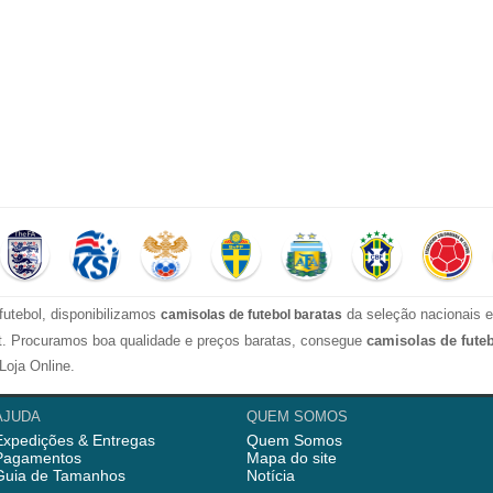
futebol, disponibilizamos
da seleção nacionais e
camisolas de futebol baratas
ect. Procuramos boa qualidade e preços baratas, consegue
camisolas de fute
Loja Online.
l com alta qualidade para os fãs, então temos camisolas mulher, camisolas
AJUDA
QUEM SOMOS
Expedições & Entregas
Quem Somos
l
dos clubes, como Benfica, Porto da Liga Portuguesa, Real Madrid, Barcelon
Pagamentos
Mapa do site
 treino, camisola treino, calças treino e calções de futebol, aqui nós temos 
Guia de Tamanhos
Notícia