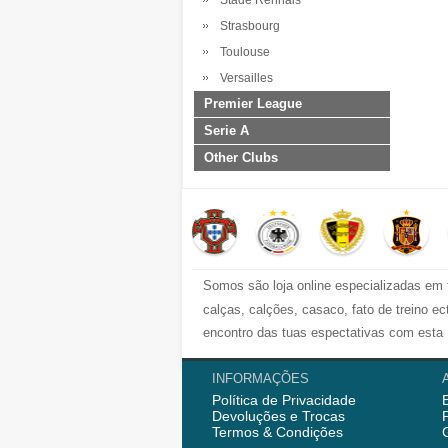
Stade Rennais
Strasbourg
Toulouse
Versailles
Premier League
Serie A
Other Clubs
Somos são loja online especializadas em 
calças, calções, casaco, fato de treino 
encontro das tuas espectativas com esta 
Nós semrpe fornecemod camisola de futebo
INFORMAÇÕES
Política de Privacidade
començou vendedo
camisolas de futebo
Devoluções e Trocas
AC Milao e mais. Ainda fornecemos fato de
Termos & Condições