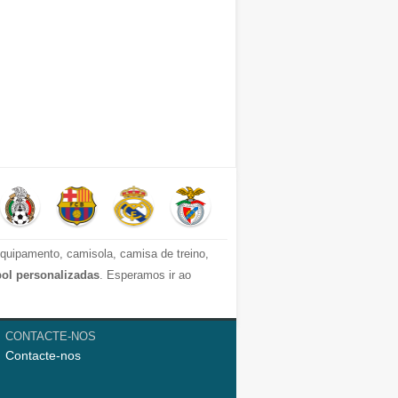
quipamento, camisola, camisa de treino,
bol personalizadas
. Esperamos ir ao
 criança e camisolas homen. Altualmente,
CONTACTE-NOS
Contacte-nos
a da La Liga, e Juventus, Manchester City,
tudo que você precisa.