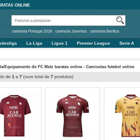
RATAS ONLINE
camisola Portugal 2026
camisola Juventus
camisola Benfica
desliga
La Liga
Ligue 1
Premier League
Serie A
a/Equipamento do FC Metz baratas online - Camisolas futebol online
ndo de
1
a
7
(num total de
7
produtos)