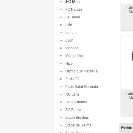
FC Metz
Tai
FC Nantes
Me
Le Havre
Lille
Lorient
Lyon
Monaco
Montpellier
Nice
Olympique Marsella
Paris FC
Paris Saint-Germain
Tai
RC Lens
Me
Saint-Etienne
SC Bastia
Stade Brestois
Stade de Reims
Exibi