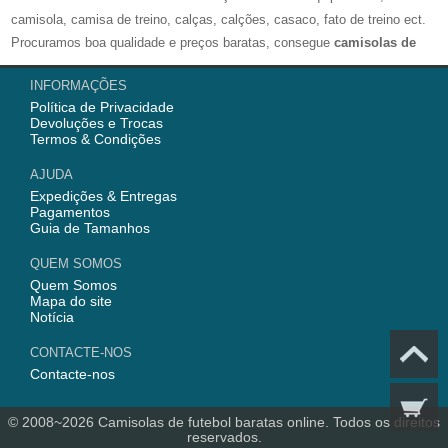
camisola, camisa de treino, calças, calções, casaco, fato de treino ect.
Procuramos boa qualidade e preços baratas, consegue
camisolas de
futebol personalizadas
. Esperamos ir ao encontro das tuas
INFORMAÇÕES
espectativas com esta Loja Online.
Política de Privacidade
Devoluções e Trocas
Nós semrpe fornecemod camisola de futebol com alta qualidade para os
Termos & Condições
fãs, então temos camisolas mulher, camisolas criança e camisolas
AJUDA
homen. Altualmente, començou vendedo
camisolas de futebol
dos
Expedições & Entregas
clubes, como Benfica, Porto da Liga Portuguesa, Real Madrid, Barcelona
Pagamentos
da La Liga, e Juventus, Manchester City, AC Milao e mais. Ainda
Guia de Tamanhos
fornecemos fato de treino, camisola treino, calças treino e calções de
QUEM SOMOS
futebol, aqui nós temos tudo que você precisa.
Quem Somos
Mapa do site
Notícia
CONTACTE-NOS
Contacte-nos
© 2008~2026
Camisolas de futebol baratas online
. Todos os direitos
reservados.