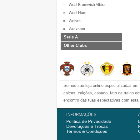
West Bromwich Albion
West Ham
Wolves
Wrexham
Serie A
Other Clubs
Somos são loja online especializadas em 
calças, calções, casaco, fato de treino 
encontro das tuas espectativas com esta 
Nós semrpe fornecemod camisola de futebo
INFORMAÇÕES
Política de Privacidade
començou vendedo
camisolas de futebo
Devoluções e Trocas
AC Milao e mais. Ainda fornecemos fato de
Termos & Condições