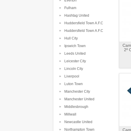
Everton
Fulham
Hashtag United
Huddersfield Town A.F.C
Huddersfield Town A.F.C
Hull City
Cami
Ipswich Town
2º 
Leeds United
Leicester City
Lincoln City
Liverpool
Luton Town
Manchester City
Manchester United
Middlesbrough
Millwall
Newcastle United
Northampton Town
Cami