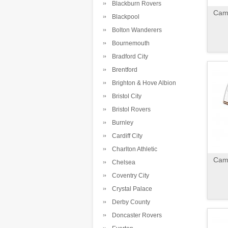
Blackburn Rovers
Cami
Blackpool
Bolton Wanderers
Bournemouth
Bradford City
Brentford
Brighton & Hove Albion
Bristol City
Bristol Rovers
Burnley
Cardiff City
Charlton Athletic
Cami
Chelsea
Coventry City
Crystal Palace
Derby County
Doncaster Rovers