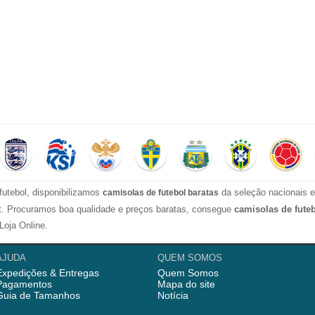
futebol, disponibilizamos
da seleção nacionais e
camisolas de futebol baratas
ect. Procuramos boa qualidade e preços baratas, consegue
camisolas de fute
Loja Online.
l com alta qualidade para os fãs, então temos camisolas mulher, camisolas
AJUDA
QUEM SOMOS
Expedições & Entregas
Quem Somos
l
dos clubes, como Benfica, Porto da Liga Portuguesa, Real Madrid, Barcelon
Pagamentos
Mapa do site
 treino, camisola treino, calças treino e calções de futebol, aqui nós temos 
Guia de Tamanhos
Notícia