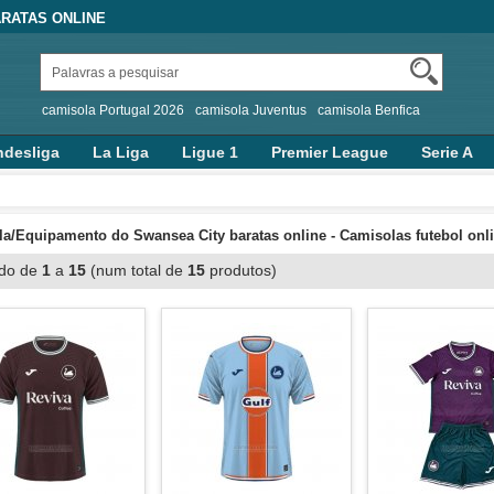
RATAS ONLINE
camisola Portugal 2026
camisola Juventus
camisola Benfica
desliga
La Liga
Ligue 1
Premier League
Serie A
a/Equipamento do Swansea City baratas online - Camisolas futebol onl
ndo de
1
a
15
(num total de
15
produtos)