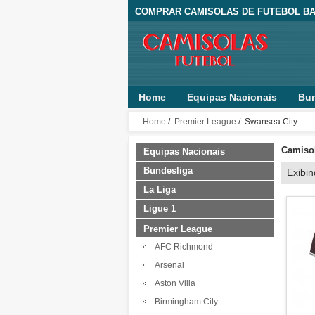
COMPRAR CAMISOLAS DE FUTEBOL BA
Home
Equipas Nacionais
Bun
Home
/
Premier League
/ Swansea City
Camisol
Equipas Nacionais
Bundesliga
Exibi
La Liga
Ligue 1
Premier League
AFC Richmond
Arsenal
Aston Villa
Birmingham City