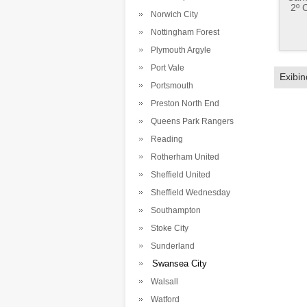
2º 
Norwich City
Nottingham Forest
Plymouth Argyle
Port Vale
Exibi
Portsmouth
Preston North End
Queens Park Rangers
Reading
Rotherham United
Sheffield United
Sheffield Wednesday
Southampton
Stoke City
Sunderland
Swansea City
Walsall
Watford