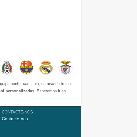
quipamento, camisola, camisa de treino,
bol personalizadas
. Esperamos ir ao
 criança e camisolas homen. Altualmente,
CONTACTE-NOS
Contacte-nos
a da La Liga, e Juventus, Manchester City,
tudo que você precisa.