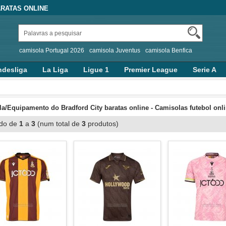
RATAS ONLINE
camisola Portugal 2026
camisola Juventus
camisola Benfica
desliga
La Liga
Ligue 1
Premier League
Serie A
a/Equipamento do Bradford City baratas online - Camisolas futebol onl
ndo de
1
a
3
(num total de
3
produtos)