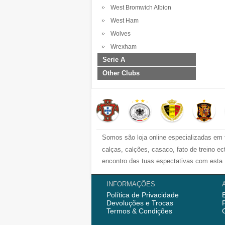
West Bromwich Albion
West Ham
Wolves
Wrexham
Serie A
Other Clubs
Somos são loja online especializadas em 
calças, calções, casaco, fato de treino 
encontro das tuas espectativas com esta 
Nós semrpe fornecemod camisola de futebo
INFORMAÇÕES
Política de Privacidade
començou vendedo
camisolas de futebo
Devoluções e Trocas
AC Milao e mais. Ainda fornecemos fato de
Termos & Condições