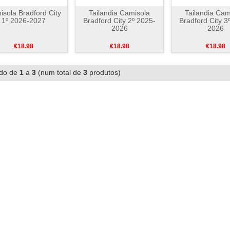
sola Bradford City
Tailandia Camisola
Tailandia Cam
1º 2026-2027
Bradford City 2º 2025-
Bradford City 3
2026
2026
€18.98
€18.98
€18.98
ndo de
1
a
3
(num total de
3
produtos)