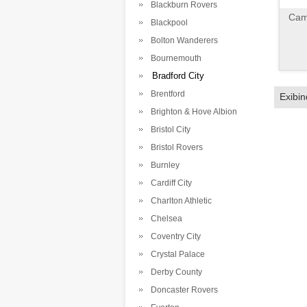
Blackburn Rovers
Cami
Blackpool
Bolton Wanderers
Bournemouth
Bradford City
Brentford
Exibi
Brighton & Hove Albion
Bristol City
Bristol Rovers
Burnley
Cardiff City
Charlton Athletic
Chelsea
Coventry City
Crystal Palace
Derby County
Doncaster Rovers