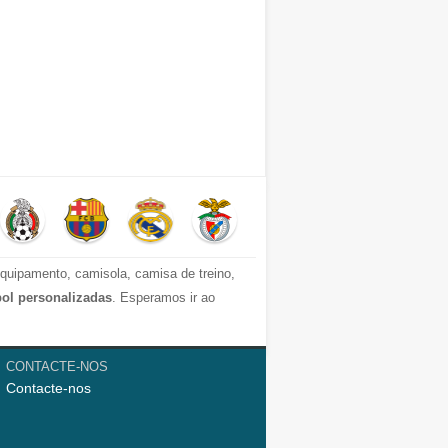
quipamento, camisola, camisa de treino,
bol personalizadas
. Esperamos ir ao
 criança e camisolas homen. Altualmente,
CONTACTE-NOS
Contacte-nos
a da La Liga, e Juventus, Manchester City,
tudo que você precisa.