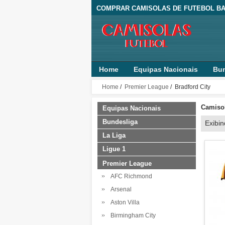
COMPRAR CAMISOLAS DE FUTEBOL BA
Home
Equipas Nacionais
Bun
Home
/
Premier League
/ Bradford City
Camisol
Equipas Nacionais
Bundesliga
Exibi
La Liga
Ligue 1
Premier League
AFC Richmond
Arsenal
Aston Villa
Birmingham City