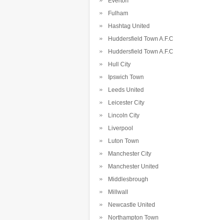
Everton
Fulham
Hashtag United
Huddersfield Town A.F.C
Huddersfield Town A.F.C
Hull City
Ipswich Town
Leeds United
Leicester City
Lincoln City
Liverpool
Luton Town
Manchester City
Manchester United
Middlesbrough
Millwall
Newcastle United
Northampton Town