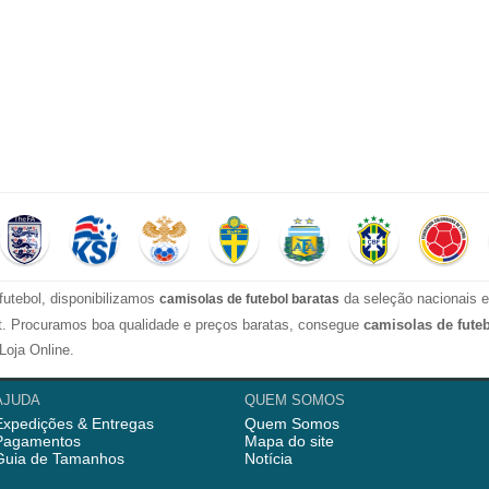
futebol, disponibilizamos
da seleção nacionais e
camisolas de futebol baratas
ect. Procuramos boa qualidade e preços baratas, consegue
camisolas de fute
Loja Online.
l com alta qualidade para os fãs, então temos camisolas mulher, camisolas
AJUDA
QUEM SOMOS
Expedições & Entregas
Quem Somos
l
dos clubes, como Benfica, Porto da Liga Portuguesa, Real Madrid, Barcelon
Pagamentos
Mapa do site
 treino, camisola treino, calças treino e calções de futebol, aqui nós temos 
Guia de Tamanhos
Notícia