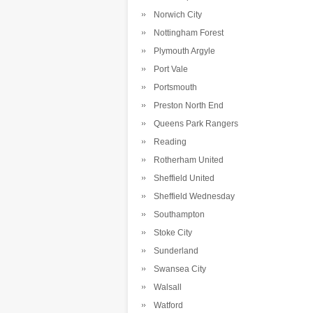
Norwich City
Nottingham Forest
Plymouth Argyle
Port Vale
Portsmouth
Preston North End
Queens Park Rangers
Reading
Rotherham United
Sheffield United
Sheffield Wednesday
Southampton
Stoke City
Sunderland
Swansea City
Walsall
Watford