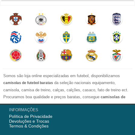
Somos são loja online especializadas em futebol, disponibilizamos
da seleção nacionais equipamento,
camisolas de futebol baratas
camisola, camisa de treino, calças, calções, casaco, fato de treino ect.
Procuramos boa qualidade e preços baratas, consegue
camisolas de
futebol personalizadas
. Esperamos ir ao encontro das tuas
INFORMAÇÕES
espectativas com esta Loja Online.
Política de Privacidade
Devoluções e Trocas
Nós semrpe fornecemod camisola de futebol com alta qualidade para os
Termos & Condições
fãs, então temos camisolas mulher, camisolas criança e camisolas