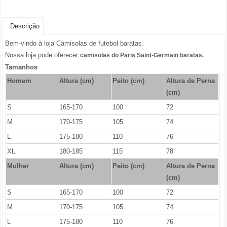
Descrição
Bem-vindo à loja Camisolas de futebol baratas.
Nossa loja pode oferecer
.
camisolas do Paris Saint-Germain baratas.
Tamanhos
Homem
Altura (cm)
Peito (cm)
Altura de Perna
(cm)
S
165-170
100
72
M
170-175
105
74
L
175-180
110
76
XL
180-185
115
78
Mulher
Altura (cm)
Peito (cm)
Altura de Perna
(cm)
S
165-170
100
72
M
170-175
105
74
L
175-180
110
76