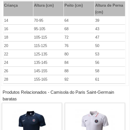
Criança
Altura (cm)
Peito (cm)
Altura de Perna
(cm)
14
70-95
64
39
16
95-105
68
43
18
105-115
72
47
20
115-125
76
50
22
125-135
80
53
24
135-145
84
56
26
145-155
88
58
28
155-165
92
61
Produtos Relacionados - Camisola do Paris Saint-Germain
baratas