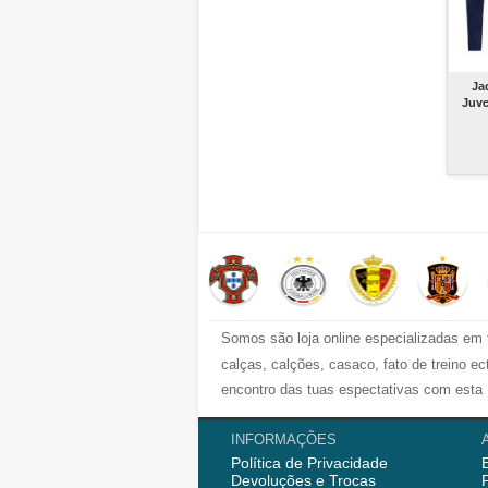
Ja
Juve
Somos são loja online especializadas em 
calças, calções, casaco, fato de treino 
encontro das tuas espectativas com esta 
Nós semrpe fornecemod camisola de futebo
INFORMAÇÕES
Política de Privacidade
començou vendedo
camisolas de futebo
Devoluções e Trocas