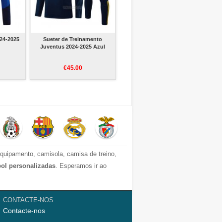
24-2025
Sueter de Treinamento
Juventus 2024-2025 Azul
€45.00
quipamento, camisola, camisa de treino,
bol personalizadas
. Esperamos ir ao
 criança e camisolas homen. Altualmente,
CONTACTE-NOS
Contacte-nos
a da La Liga, e Juventus, Manchester City,