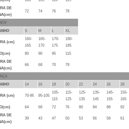
URA DE
72
74
76
78
A(cm)
HER
ANHO
S
M
L
XL
160-
165-
170-
180-
RA (cm)
165
170
175
185
O(cm)
80
90
95
115
URA DE
66
68
70
78
A(cm)
ANÇA
ANHO
14
16
18
20
22
24
26
28
105-
115-
125-
135-
145-
155-
RA (cm)
70-95
95-105
115
125
135
145
155
165
O(cm)
64
68
72
76
80
84
88
92
URA DE
39
43
47
50
53
56
58
61
A(cm)