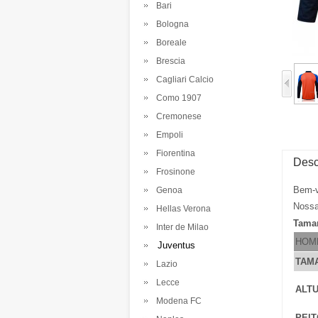
Bari
Bologna
Boreale
Brescia
Cagliari Calcio
Como 1907
Cremonese
Empoli
Fiorentina
Desc
Frosinone
Bem-v
Genoa
Nossa
Hellas Verona
Tama
Inter de Milao
HOM
Juventus
TAM
Lazio
Lecce
ALTU
Modena FC
PEIT