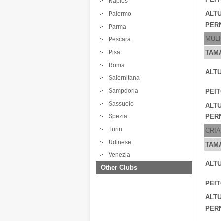
Naples
ALT
Palermo
PERN
Parma
MUL
Pescara
Pisa
TAM
Roma
ALTU
Salernitana
Sampdoria
PEIT
Sassuolo
ALT
Spezia
PERN
Turin
CRI
Udinese
TAM
Venezia
ALTU
Other Clubs
PEIT
ALT
PERN