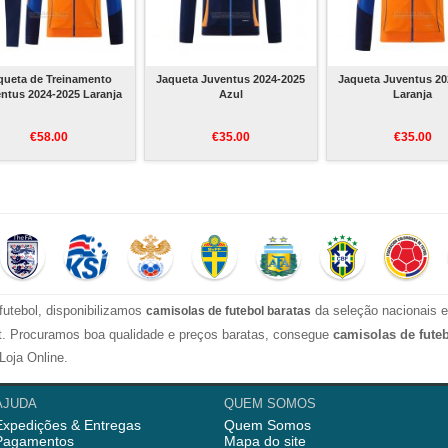
queta de Treinamento
Jaqueta Juventus 2024-2025
Jaqueta Juventus 20
ntus 2024-2025 Laranja
Azul
Laranja
€58.00
€35.00
€35.00
futebol, disponibilizamos
da seleção nacionais e
camisolas de futebol baratas
ect. Procuramos boa qualidade e preços baratas, consegue
camisolas de fute
Loja Online.
l com alta qualidade para os fãs, então temos camisolas mulher, camisolas
AJUDA
QUEM SOMOS
Expedições & Entregas
Quem Somos
l
dos clubes, como Benfica, Porto da Liga Portuguesa, Real Madrid, Barcelon
Pagamentos
Mapa do site