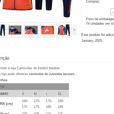
Compras:
Peso da embalage
74 Unidades em s
Este produto foi adi
January, 2025.
rição
indo à loja Camisolas de futebol baratas.
 loja pode oferecer
.
camisolas do Juventus baratas.
nhos
EM
ANHO
S
M
L
XL
160-
170-
175-
180-
RA (cm)
170
175
180
185
O(cm)
100
105
110
115