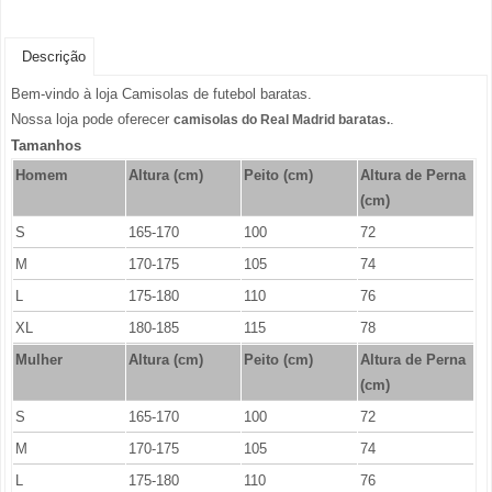
Descrição
Bem-vindo à loja Camisolas de futebol baratas.
Nossa loja pode oferecer
.
camisolas do Real Madrid baratas.
Tamanhos
Homem
Altura (cm)
Peito (cm)
Altura de Perna
(cm)
S
165-170
100
72
M
170-175
105
74
L
175-180
110
76
XL
180-185
115
78
Mulher
Altura (cm)
Peito (cm)
Altura de Perna
(cm)
S
165-170
100
72
M
170-175
105
74
L
175-180
110
76