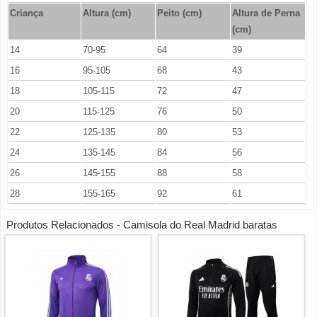
Criança
Altura (cm)
Peito (cm)
Altura de Perna
(cm)
14
70-95
64
39
16
95-105
68
43
18
105-115
72
47
20
115-125
76
50
22
125-135
80
53
24
135-145
84
56
26
145-155
88
58
28
155-165
92
61
Produtos Relacionados - Camisola do Real Madrid baratas