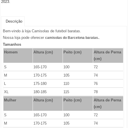
2023.
Descrição
Bem-vindo à loja Camisolas de futebol baratas.
Nossa loja pode oferecer
.
camisolas do Barcelona baratas.
Tamanhos
Homem
Altura (cm)
Peito (cm)
Altura de Perna
(cm)
S
165-170
100
72
M
170-175
105
74
L
175-180
110
76
XL
180-185
115
78
Mulher
Altura (cm)
Peito (cm)
Altura de Perna
(cm)
S
165-170
100
72
M
170-175
105
74