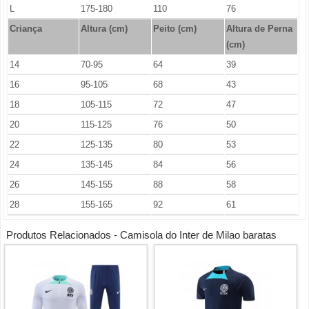
L
175-180
110
76
Criança
Altura (cm)
Peito (cm)
Altura de Perna
(cm)
14
70-95
64
39
16
95-105
68
43
18
105-115
72
47
20
115-125
76
50
22
125-135
80
53
24
135-145
84
56
26
145-155
88
58
28
155-165
92
61
Produtos Relacionados - Camisola do Inter de Milao baratas