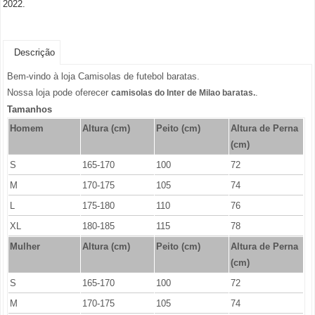
2022.
Descrição
Bem-vindo à loja Camisolas de futebol baratas.
Nossa loja pode oferecer
.
camisolas do Inter de Milao baratas.
Tamanhos
Homem
Altura (cm)
Peito (cm)
Altura de Perna
(cm)
S
165-170
100
72
M
170-175
105
74
L
175-180
110
76
XL
180-185
115
78
Mulher
Altura (cm)
Peito (cm)
Altura de Perna
(cm)
S
165-170
100
72
M
170-175
105
74