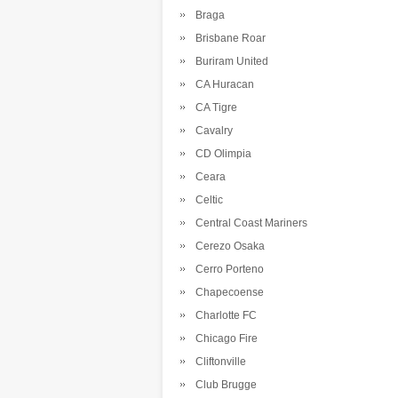
Braga
Brisbane Roar
Buriram United
CA Huracan
CA Tigre
Cavalry
CD Olimpia
Ceara
Celtic
Central Coast Mariners
Cerezo Osaka
Cerro Porteno
Chapecoense
Charlotte FC
Chicago Fire
Cliftonville
Club Brugge