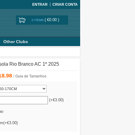
ENTRAR
CRIAR CONTA
(
€0.00
)
0 ITEMS
Other Clubs
sola Rio Branco AC 1º 2025
18.98
/
Guia de Tamanhos
(+€3.00)
ao
im(+€3.00)