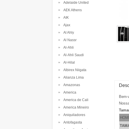
Adelaide United
AEK Athens
AIK
Ajax
Al Ahly
Al Nassr
Al-Ahli
Al-Ahli Saudi
Al-Hilal
Albirex Niigata
Alianza Lima
Amazonas
Desc
America
Bem-v
America de Cali
Nossa
America Mineiro
Tama
Aniquiladores
HOM
Antofagasta
TAM