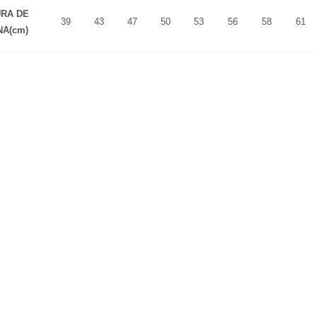
URA DE
39
43
47
50
53
56
58
61
A(cm)