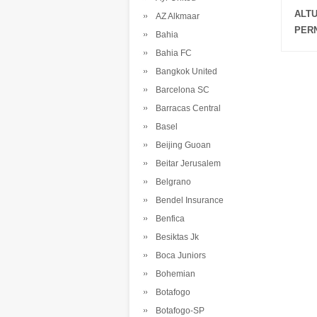
ALT
AZ Alkmaar
PERN
Bahia
Bahia FC
Bangkok United
Barcelona SC
Barracas Central
Basel
Beijing Guoan
Beitar Jerusalem
Belgrano
Bendel Insurance
Benfica
Besiktas Jk
Boca Juniors
Bohemian
Botafogo
Botafogo-SP