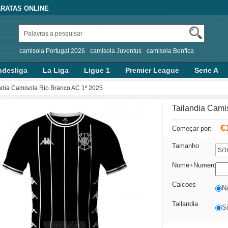
RATAS ONLINE
camisola Portugal 2026
camisola Juventus
camisola Benfica
desliga
La Liga
Ligue 1
Premier League
Serie A
ndia Camisola Rio Branco AC 1º 2025
Tailandia Cami
€
Começar por:
Tamanho
Nome+Numero
Calcoes
N
Tailandia
S