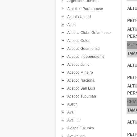
Argentinos Juniors
ALTU
Athletico Paranaense
Atlanta United
PEIT
Atlas
ALT
Atletico Clube Goianiense
PERN
Atletico Colon
MUL
Atletico Goianiense
TAM
Atletico Independiente
Atletico Junior
ALTU
Atletico Mineiro
PEIT
Atletico Nacional
ALT
Atletico San Luis
PERN
Atletico Tucuman
CRI
Austin
TAM
Avai
Avai FC
ALTU
Avispa Fukuoka
PEIT
Ayr United