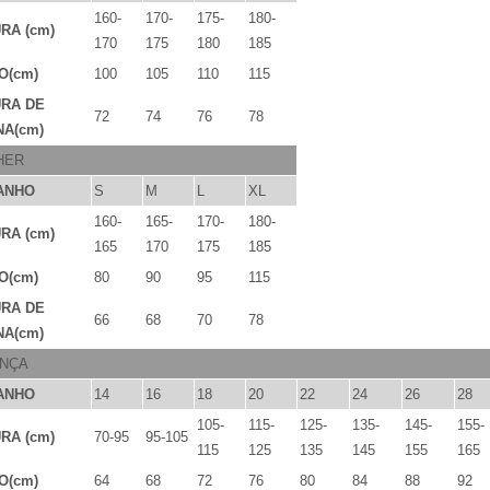
160-
170-
175-
180-
RA (cm)
170
175
180
185
O(cm)
100
105
110
115
URA DE
72
74
76
78
A(cm)
HER
ANHO
S
M
L
XL
160-
165-
170-
180-
RA (cm)
165
170
175
185
O(cm)
80
90
95
115
URA DE
66
68
70
78
A(cm)
ANÇA
ANHO
14
16
18
20
22
24
26
28
105-
115-
125-
135-
145-
155-
RA (cm)
70-95
95-105
115
125
135
145
155
165
O(cm)
64
68
72
76
80
84
88
92