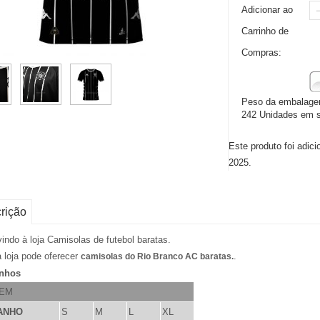
Adicionar ao
Carrinho de
Compras:
Peso da embalage
242 Unidades em 
Este produto foi adic
2025.
rição
indo à loja Camisolas de futebol baratas.
 loja pode oferecer
.
camisolas do Rio Branco AC baratas.
nhos
EM
ANHO
S
M
L
XL